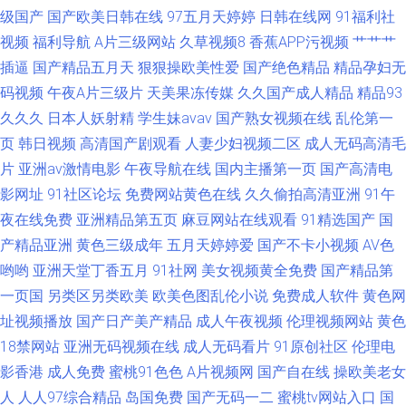
91资源网址在线观看 国产最新网址
级国产
国产欧美日韩在线
97五月天婷婷
日韩在线网
91福利社
视频
福利导航
A片三级网站
久草视频8
香蕉APP污视频
艹艹艹
插逼
国产精品五月天
狠狠操欧美性爱
国产绝色精品
精品孕妇无
码视频
午夜A片三级片
天美果冻传媒
久久国产成人精品
精品93
久久久
日本人妖射精
学生妹avav
国产熟女视频在线
乱伦第一
页
韩日视频
高清国产剧观看
人妻少妇视频二区
成人无码高清毛
片
亚洲av激情电影
午夜导航在线
国内主播第一页
国产高清电
影网址
91社区论坛
免费网站黄色在线
久久偷拍高清亚洲
91午
夜在线免费
亚洲精品第五页
麻豆网站在线观看
91精选国产
国
产精品亚洲
黄色三级成年
五月天婷婷爱
国产不卡小视频
AV色
哟哟
亚洲天堂丁香五月
91社网
美女视频黄全免费
国产精品第
一页国
另类区另类欧美
欧美色图乱伦小说
免费成人软件
黄色网
址视频播放
国产日产美产精品
成人午夜视频
伦理视频网站
黄色
18禁网站
亚洲无码视频在线
成人无码看片
91原创社区
伦理电
影香港
成人免费
蜜桃91色色
A片视频网
国产自在线
操欧美老女
人
人人97综合精品
岛国免费
国产无码一二
蜜桃tv网站入口
国