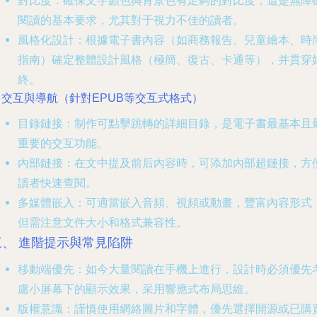
對比度
：確保文字顏色與背景色有足夠的對比度，這是無障
閱讀的基本要求，尤其對于視力不佳的讀者。
風格化設計
：根據電子書內容（如商務報告、兒童繪本、時
指南）確定整體設計風格（極簡、復古、卡通等），并貫穿
終。
. 交互與導航（針對EPUB等交互式格式）
目錄鏈接
：制作可點擊跳轉的詳細目錄，是電子書最基本且
重要的交互功能。
內部鏈接
：在文中提及前后內容時，可添加內部超鏈接，方
讀者快速查閱。
多媒體嵌入
：可適當嵌入音頻、視頻或動畫，豐富內容形式
但需注意文件大小和格式兼容性。
三、 進階提示與常見陷阱
移動端優先
：如今大量閱讀在手機上進行，設計時必須優先
慮小屏幕下的顯示效果，采用響應式布局思維。
版權意識
：謹慎使用網絡圖片和字體，優先選擇開源或已購