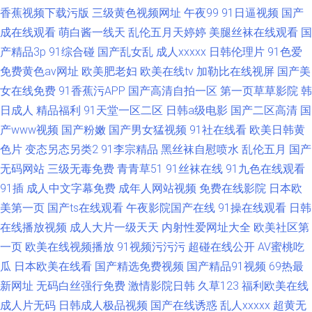
香蕉视频下载污版
三级黄色视频网址
午夜99
91日逼视频
国产
成在线观看
萌白酱一线天
乱伦五月天婷婷
美腿丝袜在线观看
国
产精品3p
91综合碰
国产乱女乱
成人xxxxx
日韩伦理片
91色爱
免费黄色av网址
欧美肥老妇
欧美在线tv
加勒比在线视屏
国产美
女在线免费
91香蕉污APP
国产高清自拍一区
第一页草草影院
韩
日成人
精品福利
91天堂一区二区
日韩a级电影
国产二区高清
国
产www视频
国产粉嫩
国产男女猛视频
91社在线看
欧美日韩黄
色片
变态另态另类2
91李宗精品
黑丝袜自慰喷水
乱伦五月
国产
无码网站
三级无毒免费
青青草51
91丝袜在线
91九色在线观看
91插
成人中文字幕免费
成年人网站视频
免费在线影院
日本欧
美第一页
国产ts在线观看
午夜影院国产在线
91操在线观看
日韩
在线播放视频
成人大片一级天天
内射性爱网址大全
欧美社区第
一页
欧美在线视频播放
91视频污污污
超碰在线公开
AV蜜桃吃
瓜
日本欧美在线看
国产精选免费视频
国产精品91视频
69热最
新网址
无码白丝强行免费
激情影院日韩
久草123
福利欧美在线
成人片无码
日韩成人极品视频
国产在线诱惑
乱人xxxxx
超黄无