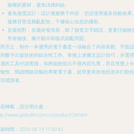
版權的素材，避免法律糾紛。
避免過度設計
：設計應服務于內容，切忌使用過多炫酷效果
復雜背景或雜亂配色，干擾核心信息的獲取。
反復校對
：在最終發布前，除了檢查文字錯誤，更要仔細檢
所有鏈接、圖片顯示和版式錯亂問題。
總而言之，制作一本優秀的電子書是一項融合了內容策劃、平面
計與數字出版技術的綜合性工作。掌握上述圖文設計技巧，并選
合適的工具付諸實踐，你將能創造出不僅內容扎實，而且視覺上
人愉悅、閱讀體驗流暢的專業電子書，從而更有效地抵達并打動
的目標讀者。
如若轉載，請注明出處：
tp://www.gzdsdht.com.cn/product/24.html
新時間：2026-06-19 11:00:42