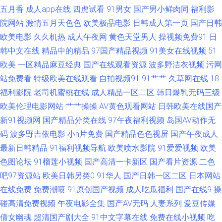
91蜜桃视频网站 久久日本亚洲 91导航福利在线21 久久精品人妻 91肥BB导
五月香
成人app在线
四虎试看
91男女
国产男小鲜肉同
福利影
院网站
激情五月天色色
欧美极品电影
日韩成人第一页
国产日韩
航在线 密桃传谋黄瓜视频 人人妻人人爽 91NCOM操 亚洲另类小说网 国产精
欧美电影
久久机热
成人午夜网
黄色天堂男人
操视频免费91
日
韩中文在线
精品中的精品
97国产精品视频
91美女在线视频
51
品九九极品 中文精品久久人妻 日韩操B视频 大香蕉玖 三级片网络 91色网 日
欧美
一区精品麻豆经典
国产在线观看资源
波多野洁衣视频
污网
站免费看
特级欧美在线观看
自拍视频91
91艹艹
久草网在线
18
韩亚洲精品在线 wwwav天堂种子 探花免费观看 人妻精品免费 先锋资源天堂
福利影院
老司机蜜桃在线
成人精品一区二区
韩日爆乳无码三级
av 久久嫩草精品久久网站 影音先锋AV亚洲资源 一本道成人AV 91色色高清国
欧美伦理电影网站
艹艹操操
AV黄色观看网站
日韩欧美在线国产
新91视频网
国产精品分类在线
97午夜福利视频
岛国AV动作无
产 91最新在线观看视频在线 国产精品久久伊人 密桃网站 手机在线成人青青
码
波多野吉依电影
小h片免费
国产精品色色视屏
国产午夜成人
最新日韩精品
91福利视频导航
欧美喷水影院
91爱爱视频
欧美
草原 影音先锋中文字幕资源 91两性视频 91在观 大香蕉大香蕉蜜 国产这里只
色图论坛
91榴莲小视频
国产高清一卡新区
国产看片资源
二色
吧97资源站
欧美日韩另类0
91华人
国产日韩一区二区
日本网站
有久久 乱乱无码 91青久久 92恋足 成人一级片 婷婷激情五月天小说 91传媒
在线免费
免费潮喷
91原创国产视频
成人吃瓜福利
国产在线9
操
免费观看视频 91中文资源在线 国产91在线视频看看 九色PORNY95 国产午
碰高清免费视频
午夜电影全集
国产AV无码
人妻系列
爱豆传媒
倩女幽魂
超清国产剧大全
91中文字幕在线
免费在线小视频
吃