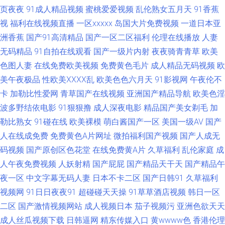
洲人妻中出 九草社区 91社国产剧情 男人天堂黄网 91传媒成人 精品久久区
页夜夜
91成人精品视频
蜜桃爱爱视频
乱伦熟女五月天
91香蕉
视
福利在线视频直播
一区xxxxx
岛国大片免费视频
一道日本亚
影音先锋成人av网址 国产精品人妻偷情 先锋影音毛片 成人福利网 日本阿v手
洲香蕉
国产91高清精品
国产一区二区福利
伦理在线播放
人妻
无码精品
91自拍在线观看
国产一级片内射
夜夜骑青青草
欧美
机在线 91视频网址91婷婷 久久超碰影院 91工厂直播 国产视频25页 五月天
色图人妻
在线免费欧美视频
免费黄色毛片
成人精品无码视频
欧
深爱成人网 超碰人人妻 日韩国产在线精品 成人小视频资源库 91海角原创 日
美午夜极品
性欧美ⅩⅩⅩⅩ乱
欧美色色六月天
91影视网
午夜伦不
卡
加勒比性爱网
青草国产在线视频
亚洲国产精品导航
欧美色淫
韩无码极品人妻 91软件男女涩涩噗噗噗噗 日韩精品aV无码 操人91 日本v视
波多野结依电影
91狠狠撸
成人深夜电影
精品国产美女剃毛
加
勒比熟女
91碰在线
欧美裸模
萌白酱国产一区
美国一级AV
国产
频A 新日韩新片网 岛国电影 欧美蜜桃一区 日韩欧美国产八点影院 探花少妇
人在线成免费
免费黄色A片网址
微拍福利国产视频
国产人成无
码视频
国产原创区色花堂
在线免费黄A片
久草福利
乱伦家庭
成
探花 免费券AV在线 www日韩 色五月成人导航 91娱乐综合网 男人的天堂日
人午夜免费视频
人妖射精
国产屁屁
国产精品天干天
国产精品午
夜一区
中文字幕无码人妻
日本不卡二区
国产日韩91
久草福利
日夜夜 91影片 人妖互插 91啪啪啪免费网址 蜜桃情侣ab 91精品黑丝 欧美AA
视频网
91日日夜夜91
超碰碰天天操
91草草酒店视频
韩日一区
在线观看 91岁成人网站 欧美精品久久www 91看片免费网站 91色网 男人的
二区
国产激情视频网站
成人视频日本
茄子视频污
亚洲色欲天天
成人丝瓜视频下载
日韩逼网
精东传媒入口
黄wwww色
香港伦理