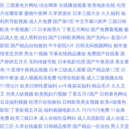
区
三级黄色片网站
综合网黄
在线播放观看
欧美电影在线
伦理
片在哪里看
蜜桃午夜网
久草资源在
日本三级大全
久久福利
福
利所导航视频
成人片免费
国产第9页
中文字幕bt原声
三级日韩
欧美
午夜视频123
日本推理片
丁香五月网站
国产免费看视频
极
品成人色
成人黑料自拍
国产日韩欧美网站
国产无码av
老湿A片
影院
国产精品自拍偷拍
牛牛影院A片
日韩无码视频网站
都市激
情变态另类
男女91视频
字幕在线精品播放
免费国产在线看
国
产婷婷五月天
无码传媒导航
日本电影伦理
国产午夜高清
美女黄
色18
亚洲午夜精品视频
日本三级成人观看
国产精品第12页
日
韩午夜场
成人视频高清免费
伦理在线影视
成人三级视频在线
91理论片
欧美日韩性爱福利
av午夜探花福利
精品毛片
久久叉
叉
另类人妖视频
欧美熟妇穴视频
丁香五月V国产
日韩黄色网址
豆花福利视频
轮理片自拍偷拍
日韩欧美美女视频
欧美A级黄色
影院
丁香影视五月花
福利视频电影久久
污污污污免费
91金典
免费
欧美三级日本
成人在线吃瓜网站
成人岛国影院
成人动漫二
区三区
久草在线最新
日韩精品推荐
国产精品一区自拍
男人天堂