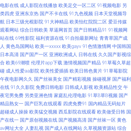
天堂综合网z 91精彩对白在线观看 久草在线 91福利视频广场 久久国产乱第
电影在线
成人影院在线播放
欧美足交一区二区
91视频电影
另
类四虎
亚洲东京热
国产不卡在线
91九色视频
日本天堂视频导
一页 91干看片逼爽爽淫绳子 91人人超碰在线 日韩三级在线资源 第一福利网
航
日本三级光棍影院
91大神精品
欧美怡红院院二区
爱豆传媒
观看网站
综合日韩欧美
草逼网首页
国产日韩精品91
91视频网
站 五月婷六月花 日韩国产综合系列 91夫妻交换论坛 色欲久久精品人妻 婷婷
站在线
69性影院
福利资源在线
91自拍最新网址
青青草国产成
五月天男人av 超碰91免费在线 91黑人在线 91福利社在线观看 91碰碰人 91
人
黄色岛国网站
欧美一xxxxx
欧美gayv
91色情激情网
中国韩国
日本高清
国产国产一区
亚洲欧洲成人
日韩在线
久久国产影视综
探花综合国产在线 色交亚韩 精品中日韩一二 狠狠操狠狠撸 久久国产久 韩国
合
欧美69潮喷
伦理片app下载
激情视频国产精品
91草莓久草超
碰
成人性爱aa影院
欧美性爱插插
欧美日韩色黄片
91草莓影院
精品一级AV 色情影院 91看黄淫大片 91九色调教 五月婷婷欧美色日韩 日韩
午夜电影网久久
国产丝袜美女
国产精彩视频
操碰视屏
国产福利
在线
91久久影院
免费日韩电影
日韩成人影视
欧美精品性交
午
人妻tst 影音先锋资源AV导航 91成人超碰刺激 综合91超碰操 95视频福利导
夜宅男免费
另类亚洲色情
家庭乱伦理电影
91草B草B视频
国产
精品熟女一
国产巨乳在线观看
四虎免费91
国内精品无码短片
航 日韩韩日免费视频 91激情 91站能在线免费观看 影音先锋制服诱惑电影 国
超碰成人操操
欧美猛交视频
西瓜影院在线观看
欧美做受日韩
国
产精品自产拍在线 综合九九 国内福利视频第7页 91福利淫导航 老熟女自慰
产在线一
国产原创视频在线
国产视频高清
国产丝袜一区
黄色
av网址大全
人妻乱视
国产成人在线网站
久草视频资源站
综合