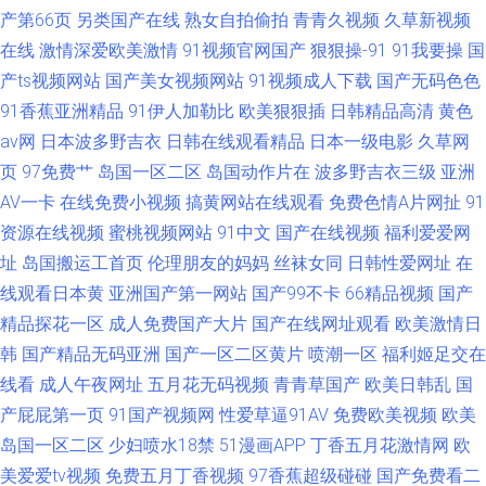
产第66页
另类国产在线
熟女自拍偷拍
青青久视频
久草新视频
在线
激情深爱欧美激情
91视频官网国产
狠狠操-91
91我要操
国
产ts视频网站
国产美女视频网站
91视频成人下载
国产无码色色
91香蕉亚洲精品
91伊人加勒比
欧美狠狠插
日韩精品高清
黄色
av网
日本波多野吉衣
日韩在线观看精品
日本一级电影
久草网
页
97免费艹
岛国一区二区
岛国动作片在
波多野吉衣三级
亚洲
AV一卡
在线免费小视频
搞黄网站在线观看
免费色情A片网扯
91
资源在线视频
蜜桃视频网站
91中文
国产在线视频
福利爱爱网
址
岛国搬运工首页
伦理朋友的妈妈
丝袜女同
日韩性爱网址
在
线观看日本黄
亚洲国产第一网站
国产99不卡
66精品视频
国产
精品探花一区
成人免费国产大片
国产在线网址观看
欧美激情日
韩
国产精品无码亚洲
国产一区二区黄片
喷潮一区
福利姬足交在
线看
成人午夜网址
五月花无码视频
青青草国产
欧美日韩乱
国
产屁屁第一页
91国产视频网
性爱草逼91AV
免费欧美视频
欧美
岛国一区二区
少妇喷水18禁
51漫画APP
丁香五月花激情网
欧
美爱爱tv视频
免费五月丁香视频
97香蕉超级碰碰
国产免费看二