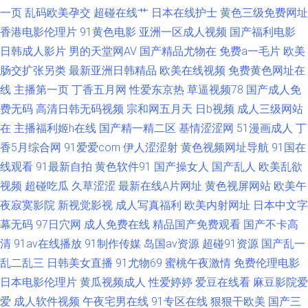
洲东方aV色图 91天堂9199 国产乱一区 日本成人在线免费不卡 一本道色老头
一页
乱码欧美孕交
超碰在线艹
日本在线护士
黄色三级免费网址
香港电影伦理片
91黄色电影
亚洲一区成人视频
国产福利电影
91秦先生视频在线观看 超碰99爱按摩 九1免费网页 91不卡在线 成人免费视
日韩成人影片
男的天堂网AV
国产精品尤物在
免费a一毛片
欧美
肠交扩张另类
最新亚洲日韩精品
欧美在线视频
免费黄色网址在
频 青青草超碰在线 国产精品嫖妓视频一区 www豆花社区 91久久乱子伦 首
线
主播第一页
丁香五月网
性爱东京热
草逼视频78
国产成人免
费无码
高清日韩无码视频
宗和网五月天
日b视频
成人三级网站
页日韩 精品久久中文慕人妻 色婷日本中文 97资源视频总站 欧美色图综合网
在
主播福利姬h在线
国产精一精二区
基情涩涩网
51漫画成人
丁
香5月综合网
91爱爱com
伊人涩涩射
黄色视频网址导航
91国在
91国产极品丝袜女 日美色码 香蕉青草伊 五月花性网 欧美久操 1024日韩国
线观看
91最新自拍
黄色软件91
国产操女人
国产乱人
欧美乱欲
产毛片 超碰97国产在线观看 毛片传美 五月天青青草成人在线 91国产小视频
视频
超碰吃瓜
久草涩涩
最新在线A片网址
黄色视屏网站
欧美午
夜寂寞影院
新视觉影视
成人写真福利
欧美内射网址
日本中文字
AV日韩精品 黑丝91大神 人妻第八页 影响先锋乱轮 91视频网站免费版 欧美
幕无码
97日穴网
成人免费在线
精品国产免费观看
国产不卡高
清
91av在线播放
91制作传媒
岛国av资源
超碰91资源
国产乱一
国产日韩婷婷色 91高清视频在线观看 国产Ts视频网站 欧美炮炮久久网 性爱
乱二乱三
日韩美女直播
91尤物69
蜜桃午夜激情
免费伦理电影
日本电影伦理片
黄瓜视频成人
性爱婷婷
爱豆在线看
麻豆影院爱
欧美第一页 91综合影院 国产自拍情侣在线观看 人人人人操 一级av91日韩
爱
成人软件视频
午夜宅男在线
91专区在线
狠狠干欧美
国产三