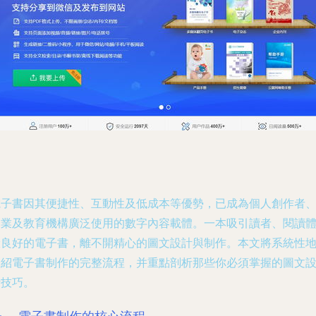
電子書因其便捷性、互動性及低成本等優勢，已成為個人創作者
企業及教育機構廣泛使用的數字內容載體。一本吸引讀者、閱讀
驗良好的電子書，離不開精心的圖文設計與制作。本文將系統性
介紹電子書制作的完整流程，并重點剖析那些你必須掌握的圖文
計技巧。