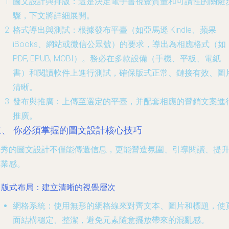
圖文設計與排版
：這是決定電子書視覺質量和可讀性的關鍵
驟，下文將詳細展開。
格式導出與測試
：根據發布平臺（如亞馬遜 Kindle、蘋果
iBooks、網站或微信公眾號）的要求，導出為相應格式（如
PDF, EPUB, MOBI）。務必在多款設備（手機、平板、電紙
書）和閱讀軟件上進行測試，確保版式正常、鏈接有效、圖
清晰。
發布與推廣
：上傳至選定的平臺，并配套相應的營銷文案進
推廣。
二、 你必須掌握的圖文設計核心技巧
優秀的圖文設計不僅能傳遞信息，更能營造氛圍、引導閱讀、提
專業感。
. 版式布局：建立清晰的視覺層次
網格系統
：使用無形的網格線來對齊文本、圖片和標題，使
面結構穩定、整潔，避免元素隨意擺放帶來的混亂感。