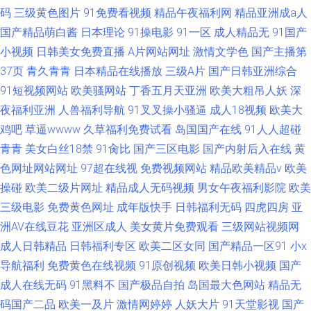
码
三级黄色图片
91免费看视频
精品午夜福利网
精品亚洲成a人
国产精品萌白酱
日本理论
91操电影
91一区
成人精品无
91国产
小视频
日韩美女免费直播
A片网站网址
激情文学色
国产主播第
37页
青久青青
日本精品在线播放
三级A片
国产日韩亚洲综合
91短视频网站
欧美骚网站
丁香五月天亚洲
欧美大粗吊人妖
深
夜福利亚洲
人兽福利导航
91叉叉操小骚逼
成人18视频
欧美大
鸡吧
草逼wwww
久草福利免费试看
岛国国产在线
91人人超碰
青青
美女白丝18禁
91肏比
国产三区电影
国产内射后入在线
黄
色网址网站网址
97超在线视
免费视频网站
精品欧美精品v
欧美
操碰
欧美二级片网址
精品成人无码视频
男女午夜福利影院
欧美
三级电影
免费黄色网址
成年版快手
日韩福利无码
四虎四房
亚
洲AV在线豆花
亚洲区成人
美女黄片免费观看
三级网站视频网
成人日韩精品
日韩福利专区
欧美二区女同
国产精品一区91
小x
导航福利
免费黄色在线视频
91原创视频
欧美日韩小视频
国产
成人在线无码
91黑料不
国产极品自拍
岛国最大色网站
精品无
码国产二品
欧美一及片
激情网婷婷
人妖大片
91天堂影视
国产