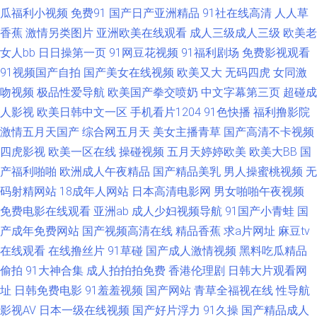
夜福利一区二区 欧美亚洲日韩国产其它 91福利0 AV操B 九九视频网 欧美日
瓜福利小视频
免费91
国产日产亚洲精品
91社在线高清
人人草
香蕉
激情另类图片
亚洲欧美在线观看
成人三级成人三级
欧美老
韩国产成人 香蕉黄色免费网站 91九色国产精东 91伪娘 变态另类先锋 国产精
女人bb
日日操第一页
91网豆花视频
91福利剧场
免费影视观看
91视频国产自拍
国产美女在线视频
欧美又大
无码四虎
女同激
品一二 日韩成人黄色免费网站 91pron福利 91丝足网页 国产精品一级久久 男
吻视频
极品性爱导航
欧美国产拳交喷奶
中文字幕第三页
超碰成
人影视
欧美日韩中文一区
手机看片1204
91色快播
福利撸影院
人的天堂91 日韩无码不卡网 在线中文字幕网站日韩 91啦露脸熟女 超碰色91
激情五月天国产
综合网五月天
美女主播青草
国产高清不卡视频
久久思精品视频 深夜福利91 91AV福利精品 91乱子伦国产乱子伦 99国产精
四虎影视
欧美一区在线
操碰视频
五月天婷婷欧美
欧美大BB
国
产福利啪啪
欧洲成人午夜精品
国产精品美乳
男人操蜜桃视频
无
品久久成人 福利av久久 精品一期二期在线 欧美国产日韩婷婷色 在线观看片a
码射精网站
18成年人网站
日本高清电影网
男女啪啪午夜视频
免费电影在线观看
亚洲ab
成人少妇视频导航
91国产小青蛙
国
不卡 操逼漫画在线观看 国产在线96页 欧美影院婷婷视频 性爱婷婷 91地址在
产成年免费网站
国产视频高清在线
精品香蕉
求a片网址
麻豆tv
在线观看
在线撸丝片
91草碰
国产成人激情视频
黑料吃瓜精品
线导航黑料 91丝袜在线 久久嫩草精品久 丝袜妈妈舔穴穴 影音先锋夜色资源
偷拍
91大神合集
成人拍拍拍免费
香港伦理剧
日韩大片观看网
址
日韩免费电影
91羞羞视频
国产网站
青草全福视在线
性导航
91丝袜国产足交网 超踫官网在线 久久传媒AV 日本少妇黑森林17p 亚洲日韩
影视AV
日本一级在线视频
国产好片浮力
91久操
国产精品成人