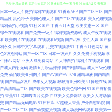
日本一级大片
微拍福利在线观看
91香蕉APP
国产二区三区
国产
91大香蕉精东麻豆 日本免费天堂久久 国产成人综合在线 亚洲国产欧美在线
精品性
乱伦种子
美国伦理大片
国产二区在线观看
美女伦理视频
福利偷拍小视频
91社区国产
丁香五月天堂
欧美变态一区
国产
另类 吃瓜av导航 探花少妇探花 97亚洲影院 色伦五月天 91在线A级片 青青草
综合在线观看
国产免费一级片
福利视频资源站
成人午夜在线观
午夜视频 91制作视频在线 欧美性交贴图 91亚洲资源站 欧日美色色 91论坛
看
欧美图片在线观看
在线观看h视频
国产a级0
变性人妖
国产福
利永久
日韩中文字幕观看
足交在线播放91
丁香五月色网站
黄
在线观看 黄色性情网站 91伊人 色色美女天堂網站 成人豆麻网 色色欧美国产
色3级抢网站
国产一区二区
日本一级婬片
久久免费手机视频
学
生妹Av网站
亚洲人成免费网站
91大神自拍
福利片在线观看
国
亚洲 AV免费福利 色涩叉蜜桃 大香蕉AV片 日韩无码高清网址 91网站在线观
产成人内射无码
激情五月极品婷婷
国产剧情精品
成人三级伦理
免费
偷怕欧美亚州图片
国产AV国产AV
97亚洲精华液
国内精自
看视频 性爱福利视频 av草逼网 欧美成人乱 91色摸 久草免费资源 91cn视频
线
国产精品3级片
成年女人视频
狠狠撸亚洲欧美
91操碰在线
国
国产男人天堂 中文字幕首页人妻91 91蜜桃传媒一区 美女抠逼 91麻豆蜜桃人
产高清精品二区
国产欧美在线视频
欧美色综合网
91国产自拍偷
拍
香蕉911
花蝴蝶看片免费
白丝美女免费网站
欧美女人与动物
妻 91麻豆蜜桃人妻 韩国久久精品 91ncom好深好爽 东京热男人的天堂09 亚
交
国产精品无码电影
91插插库
97超碰大香蕉
户外自慰影院
国
产一区二区二区
国产偷窥盗摄视频
成人动漫网站观看
欧美第一