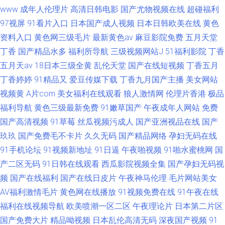
www
成年人伦理片
高清日韩电影
国产尤物视频在线
超碰福利
97视屏
91看片入口
日本国产成人视频
日本日韩欧美在线
黄色
资料入口
黄色网三级毛片
最新黄色av
麻豆影院免费
五月天堂
丁香
国产精品水多
福利所导航
三级视频网站J
51福利影院
丁香
五月天av
18日本三级全黄
乱伦天堂
国产在线短视频
丁香五月
丁香婷婷
91精品又
爱豆传媒下载
丁香九月国产主播
美女网站
视频黄
A片com
美女福利在线观看
狼人激情网
伦理片香港
极品
福利导航
黄色三级最新免费
91嫩草国产
午夜成年人网站
免费
国产高清视频
91草莓
丝瓜视频污成人
国产亚洲视品在线
国产
玖玖
国产免费毛不卡片
久久无码
国产精品网络
孕妇无码在线
91手机论坛
91视频新地址
91日逼
午夜啪视频
91啪水蜜桃网
国
产二区无码
91日韩在线观看
西瓜影院视频全集
国产孕妇无码视
频
国产在线福利
国产在线日皮片
午夜神马伦理
毛片网站美女
AV福利激情毛片
黄色网在线播放
91视频免费在线
91午夜在线
福利在线视频导航
欧美喷潮一区二区
午夜理论片
日本第二片区
国产免费大片
精品呦视频
日本乱伦高清无码
深夜国产视频
91