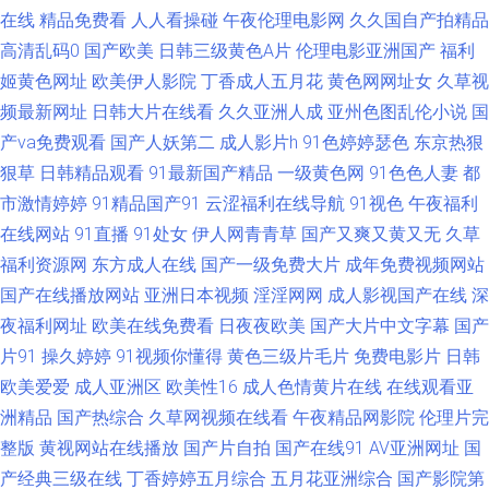
成人在线 91成年成年进入人口 97超碰草草 激情小说亚洲视频网站 日韩毛片
在线
精品免费看
人人看操碰
午夜伦理电影网
久久国自产拍精品
高清乱码0
国产欧美
日韩三级黄色A片
伦理电影亚洲国产
福利
区在线 亚洲色图网址 91工厂熟女露脸 91偷拍在线观看 超碰99自拍 日本美
姬黄色网址
欧美伊人影院
丁香成人五月花
黄色网网址女
久草视
频最新网址
日韩大片在线看
久久亚洲人成
亚州色图乱伦小说
国
女bb 最新亚洲分区电影更新 AV在线不卡婷图片 久久福利社 日本在线免费成
产va免费观看
国产人妖第二
成人影片h
91色婷婷瑟色
东京热狠
狠草
日韩精品观看
91最新国产精品
一级黄色网
91色色人妻
都
人 91福利导航吧 四虎wz 人妻熟妇一区二区三区 91亚色视频 久艹久艹精品
市激情婷婷
91精品国产91
云涩福利在线导航
91视色
午夜福利
在线 人人操人人干福利看片 91传煤 91香蕉外国视频 狠狠日综合网 欧美性片
在线网站
91直播
91处女
伊人网青青草
国产又爽又黄又无
久草
福利资源网
东方成人在线
国产一级免费大片
成年免费视频网站
久久网 综合综色网 91色蝌蚪在线视频 激情深爱96 色涩叉蜜桃 51av福利导
国产在线播放网站
亚洲日本视频
淫淫网网
成人影视国产在线
深
夜福利网址
欧美在线免费看
日夜夜欧美
国产大片中文字幕
国产
航 91小仙女思妍 极品精品久久 青草伊人大香蕉 性福利导航 91美脚足恋 不
片91
操久婷婷
91视频你懂得
黄色三级片毛片
免费电影片
日韩
欧美爱爱
成人亚洲区
欧美性16
成人色情黄片在线
在线观看亚
卡另类 黑丝无码av网 天天艹天 91欧美柠檬成人剧场 草莓视频黄 后入白丝
洲精品
国产热综合
久草网视频在线看
午夜精品网影院
伦理片完
整版
黄视网站在线播放
国产片自拍
国产在线91
AV亚洲网址
国
色情伦理午夜大片 中韩日干逼视频 91网站在线观看入口 国产欧美线熟精 亚
产经典三级在线
丁香婷婷五月综合
五月花亚洲综合
国产影院第