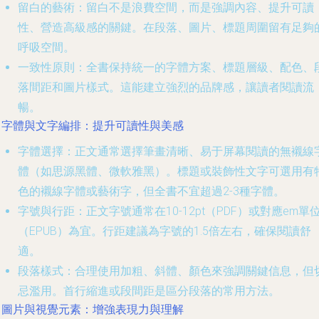
留白的藝術
：留白不是浪費空間，而是強調內容、提升可讀
性、營造高級感的關鍵。在段落、圖片、標題周圍留有足夠
呼吸空間。
一致性原則
：全書保持統一的字體方案、標題層級、配色、
落間距和圖片樣式。這能建立強烈的品牌感，讓讀者閱讀流
暢。
. 字體與文字編排：提升可讀性與美感
字體選擇
：正文通常選擇筆畫清晰、易于屏幕閱讀的無襯線
體（如思源黑體、微軟雅黑）。標題或裝飾性文字可選用有
色的襯線字體或藝術字，但全書不宜超過2-3種字體。
字號與行距
：正文字號通常在10-12pt（PDF）或對應em單
（EPUB）為宜。行距建議為字號的1.5倍左右，確保閱讀舒
適。
段落樣式
：合理使用加粗、斜體、顏色來強調關鍵信息，但
忌濫用。首行縮進或段間距是區分段落的常用方法。
. 圖片與視覺元素：增強表現力與理解