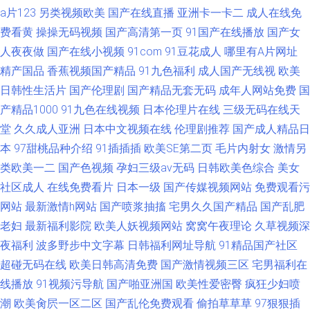
a片123
另类视频欧美
国产在线直播
亚洲卡一卡二
成人在线免
费看黄
操操无码视频
国产高清第一页
91国产在线播放
国产女
人夜夜做
国产在线小视频
91com
91豆花成人
哪里有A片网址
精产国品
香蕉视频国产精品
91九色福利
成人国产无线视
欧美
日韩性生活片
国产伦理剧
国产精品无套无码
成年人网站免费
国
产精品1000
91九色在线视频
日本伦理片在线
三级无码在线天
堂
久久成人亚洲
日本中文视频在线
伦理剧推荐
国产成人精品日
本
97甜桃品种介绍
91插插插
欧美SE第二页
毛片内射女
激情另
类欧美一二
国产色视频
孕妇三级av无码
日韩欧美色综合
美女
社区成人
在线免费看片
日本一级
国产传媒视频网站
免费观看污
网站
最新激情h网站
国产喷浆抽搐
宅男久久国产精品
国产乱肥
老妇
最新福利影院
欧美人妖视频网站
窝窝午夜理论
久草视频深
夜福利
波多野步中文字幕
日韩福利网址导航
91精品国产社区
超碰无码在线
欧美日韩高清免费
国产激情视频三区
宅男福利在
线播放
91视频污导航
国产啪亚洲国
欧美性爱密臀
疯狂少妇喷
潮
欧美肏屄一区二区
国产乱伦免费观看
偷拍草草草
97狠狠插