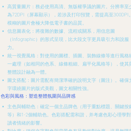
高質量圖片
：務必使用高清、無版權爭議的圖片。分辨率至
為72DPI（屏幕顯示），若涉及打印預覽，需提高至300DPI
模糊的圖片會極大降低電子書的品質。
信息圖表化
：將復雜的數據、流程或關系，用信息圖
（Infographic）的形式呈現，比大段文字更具吸引力和說服
力。
統一視覺風格
：對使用的圖標、插圖、裝飾線條等進行風格
一處理（如相同的色系、線條粗細、扁平化風格等），使其
整體設計融為一體。
圖文搭配
：圖片需配有簡潔準確的說明文字（圖注）。確保
字環繞圖片的版式美觀，圖文相關性強。
. 色彩與風格：塑造整體氛圍與品牌感
主色與輔助色
：確定一個主品牌色（用于重點標題、關鍵按
等）和1-2個輔助色。色彩搭配需和諧，并考慮色彩心理學對
讀者情緒的影響。